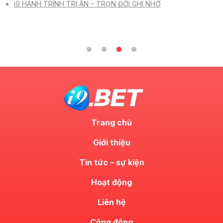
i9 HÀNH TRÌNH TRI ÂN – TRỌN ĐỜI GHI NHỚ
Trang chủ
Giới thiệu
Tin tức – sự kiện
Hoạt động
Liên hệ
Cộng đồng