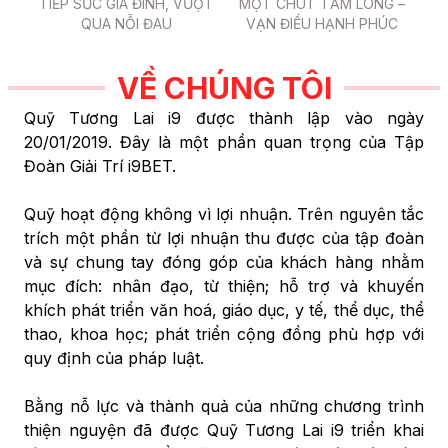
ình
TIẾP SỨC GIA ĐÌNH, VƯỢT
MỘT CHÚT TẤM LÒNG –
i9
Hay
QUA NỖI ĐAU
VẠN ĐIỀU HẠNH PHÚC
n
VỀ CHÚNG TÔI
Quỹ Tương Lai i9 được thành lập vào ngày
20/01/2019. Đây là một phần quan trọng của Tập
Đoàn Giải Trí i9BET.
Quỹ hoạt động không vì lợi nhuận. Trên nguyên tắc
trích một phần từ lợi nhuận thu được của tập đoàn
và sự chung tay đóng góp của khách hàng nhằm
mục đích: nhân đạo, từ thiện; hỗ trợ và khuyến
khích phát triển văn hoá, giáo dục, y tế, thể dục, thể
thao, khoa học; phát triển cộng đồng phù hợp với
quy định của pháp luật.
Bằng nỗ lực và thành quả của những chương trình
thiện nguyện đã được Quỹ Tương Lai i9 triển khai