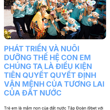
PHÁT TRIỂN VÀ NUÔI
DƯỠNG THẾ HỆ CON EM
CHÚNG TA LÀ ĐIỀU KIỆN
TIÊN QUYẾT QUYẾT ĐỊNH
VẬN MỆNH CỦA TƯƠNG LAI
CỦA ĐẤT NƯỚC
Trẻ em là mầm non của đất nước Tập Đoàn i9bet với