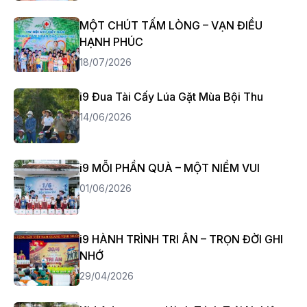
MỘT CHÚT TẤM LÒNG – VẠN ĐIỀU
HẠNH PHÚC
18/07/2026
i9 Đua Tài Cấy Lúa Gặt Mùa Bội Thu
14/06/2026
i9 MỖI PHẦN QUÀ – MỘT NIỀM VUI
01/06/2026
i9 HÀNH TRÌNH TRI ÂN – TRỌN ĐỜI GHI
NHỚ
29/04/2026