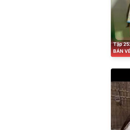
Tập 25
BÁN V