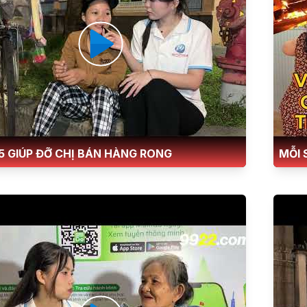
Tập 255 GIÚP ĐỠ CHỊ BÁN HÀNG RONG
MỖI 