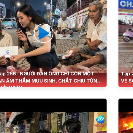
ập 256 : NGƯỜI ĐÀN ÔNG CHỈ CÒN MỘT
Tập 
ẪN ÂM THẦM MƯU SINH, CHẮT CHIU TỪNG
VÉ S
MỖI NGÀY