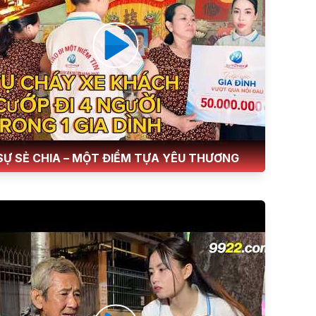
SỰ SẺ CHIA – MỘT ĐIỂM TỰA YÊU THƯƠNG