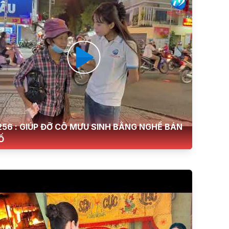
256 : GIÚP ĐỠ CÔ MƯU SINH BẰNG NGHỀ BÁN
Ố