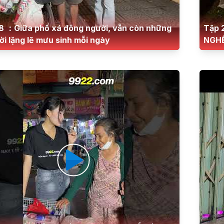
8 ：Giữa phố xá đông người, vẫn còn những
Tập 
i lặng lẽ mưu sinh mỗi ngày
NGHỀ