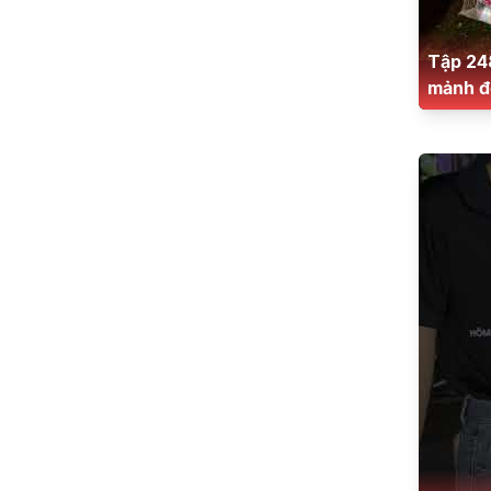
Tập 24
mảnh đờ