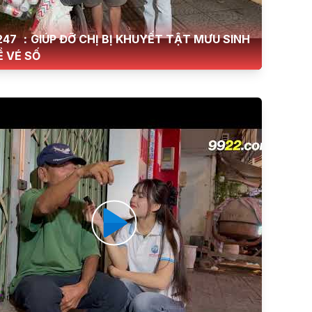
247 ：GIÚP ĐỠ CHỊ BỊ KHUYẾT TẬT MƯU SINH
 VÉ SỐ