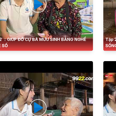
2 ：GIÚP ĐỠ CỤ BÀ MƯU SINH BẰNG NGHỀ
Tập 
É SỐ
SỐNG