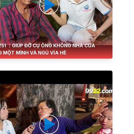
251 ：GIÚP ĐỠ CỤ ÔNG KHÔNG NHÀ CỬA
 MỘT MÌNH VÀ NGỦ VỈA HÈ