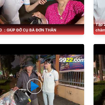
Tập 
0 ：GIÚP ĐỠ CỤ BÀ ĐƠN THÂN
chăm