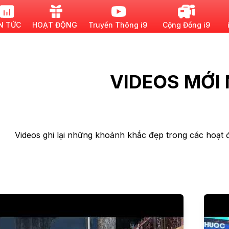
N TỨC
HOẠT ĐỘNG
Truyền Thông i9
Cộng Đồng i9
VIDEOS MỚI
Videos ghi lại những khoảnh khắc đẹp trong các hoạt 