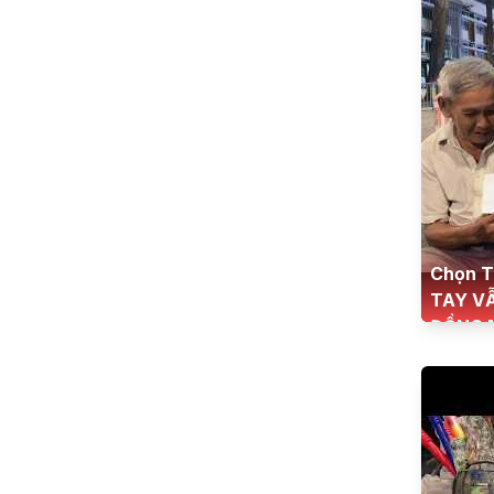
Chọn T
TAY V
ĐỒNG 