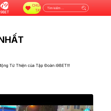
CHUNG
Tìm
TAY
i9BET
kiếm
cho:
 NHẤT
động Từ Thiện của Tập Đoàn i9BET!!!