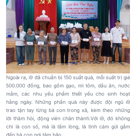
Ngoài ra, i9 đã chuẩn bị 150 suất quà, mỗi suất trị giá
500.000 đồng, bao gồm gạo, mì tôm, dầu ăn, nước
mắm, các nhu yếu phẩm thiết yếu cho sinh hoạt
hằng ngày. Những phần quà này được đội ngũ i9
trao tận tay từng bà con trong xã, kèm theo những
lời thăm hỏi, động viên chân thành.Với i9, đó không
chỉ là con số, mà là tấm lòng, là tình cảm gửi gắm
đến bà con nơi tâm bão.