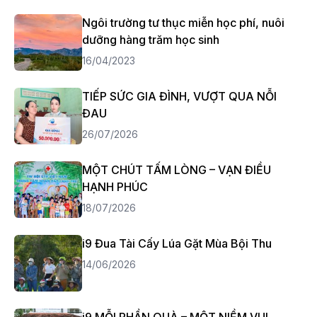
Ngôi trường tư thục miễn học phí, nuôi
dưỡng hàng trăm học sinh
16/04/2023
TIẾP SỨC GIA ĐÌNH, VƯỢT QUA NỖI
ĐAU
26/07/2026
MỘT CHÚT TẤM LÒNG – VẠN ĐIỀU
HẠNH PHÚC
18/07/2026
i9 Đua Tài Cấy Lúa Gặt Mùa Bội Thu
14/06/2026
i9 MỖI PHẦN QUÀ – MỘT NIỀM VUI