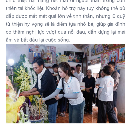
chịu thiệt hại nặng nề, mất đi người thân trong cơn
thiên tai khốc liệt. Khoản hỗ trợ này tuy không thể bù
đắp được mất mát quá lớn về tinh thần, nhưng i9 quỹ
từ thiện hy vọng sẽ là điểm tựa nhỏ bé, giúp gia đình
có thêm nghị lực vượt qua nỗi đau, dần dựng lại mái
ấm và bắt đầu lại cuộc sống.