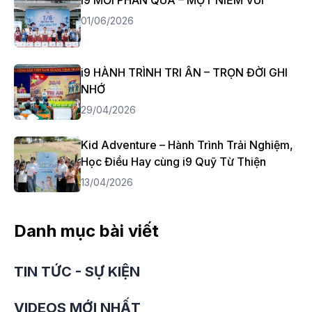
01/06/2026
i9 HÀNH TRÌNH TRI ÂN – TRỌN ĐỜI GHI
NHỚ
29/04/2026
Kid Adventure – Hành Trình Trải Nghiệm,
Học Điều Hay cùng i9 Quỹ Từ Thiện
13/04/2026
Danh mục bài viết
TIN TỨC - SỰ KIỆN
VIDEOS MỚI NHẤT