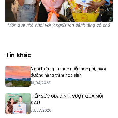
Món quà nhỏ nhoi với ý nghĩa lớn dành tặng cô chú
Tin khác
Ngôi trường tư thục miễn học phí, nuôi
dưỡng hàng trăm học sinh
16/04/2023
TIẾP SỨC GIA ĐÌNH, VƯỢT QUA NỖI
ĐAU
26/07/2026