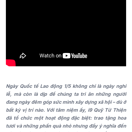
Ngày Quốc tế Lao động 1/5 không chỉ là ngày nghỉ
lễ, mà còn là dịp để chúng ta tri ân những người
đang ngày đêm góp sức mình xây dựng xã hội – dù ở
bất kỳ vị trí nào. Với tâm niệm ấy, i9 Quỹ Từ Thiện
đã tổ chức một hoạt động đặc biệt: trao tặng hoa
tươi và những phần quà nhỏ nhưng đầy ý nghĩa đến