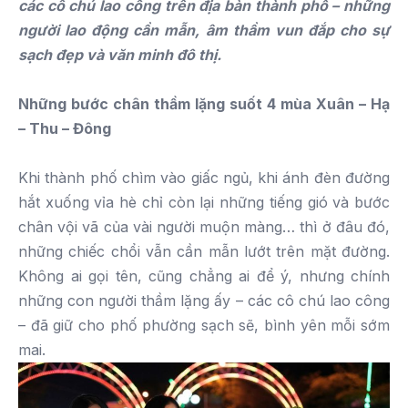
các cô chú lao công trên địa bàn thành phố – những
người lao động cần mẫn, âm thầm vun đắp cho sự
sạch đẹp và văn minh đô thị.
Những bước chân thầm lặng suốt 4 mùa Xuân – Hạ
– Thu – Đông
Khi thành phố chìm vào giấc ngủ, khi ánh đèn đường
hắt xuống vỉa hè chỉ còn lại những tiếng gió và bước
chân vội vã của vài người muộn màng… thì ở đâu đó,
những chiếc chổi vẫn cần mẫn lướt trên mặt đường.
Không ai gọi tên, cũng chẳng ai để ý, nhưng chính
những con người thầm lặng ấy – các cô chú lao công
– đã giữ cho phố phường sạch sẽ, bình yên mỗi sớm
mai.