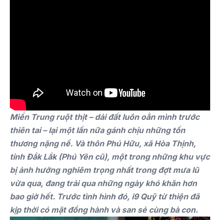
Miền Trung ruột thịt – dải đất luôn oằn mình trước
thiên tai – lại một lần nữa gánh chịu những tổn
thương nặng nề. Và thôn Phú Hữu, xã Hòa Thịnh,
tỉnh Đắk Lắk (Phú Yên cũ), một trong những khu vực
bị ảnh hưởng nghiêm trọng nhất trong đợt mưa lũ
vừa qua, đang trải qua những ngày khó khăn hơn
bao giờ hết. Trước tình hình đó, i9 Quỹ từ thiện đã
kịp thời có mặt đồng hành và san sẻ cùng bà con.