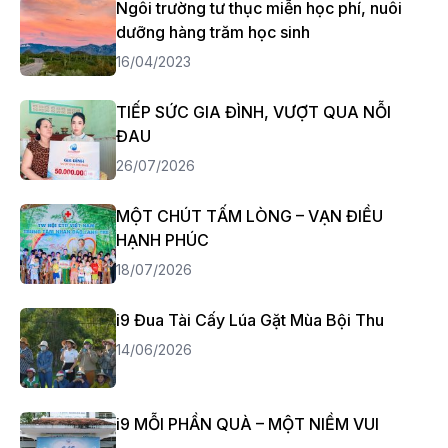
Ngôi trường tư thục miễn học phí, nuôi
dưỡng hàng trăm học sinh
16/04/2023
TIẾP SỨC GIA ĐÌNH, VƯỢT QUA NỖI
ĐAU
26/07/2026
MỘT CHÚT TẤM LÒNG – VẠN ĐIỀU
HẠNH PHÚC
18/07/2026
i9 Đua Tài Cấy Lúa Gặt Mùa Bội Thu
14/06/2026
i9 MỖI PHẦN QUÀ – MỘT NIỀM VUI