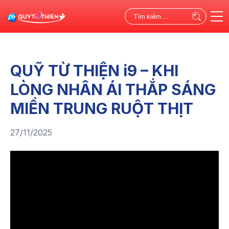
Tìm
kiếm
cho:
QUỸ TỪ THIỆN i9 – KHI
LÒNG NHÂN ÁI THẮP SÁNG
MIỀN TRUNG RUỘT THỊT
27/11/2025