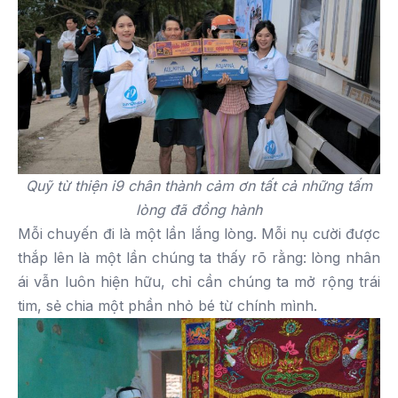
Quỹ từ thiện i9 chân thành cảm ơn tất cả những tấm
lòng đã đồng hành
Mỗi chuyến đi là một lần lắng lòng. Mỗi nụ cười được
thắp lên là một lần chúng ta thấy rõ rằng: lòng nhân
ái vẫn luôn hiện hữu, chỉ cần chúng ta mở rộng trái
tim, sẻ chia một phần nhỏ bé từ chính mình.