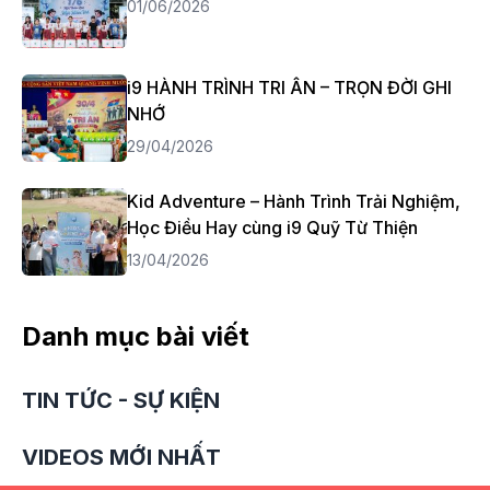
01/06/2026
i9 HÀNH TRÌNH TRI ÂN – TRỌN ĐỜI GHI
NHỚ
29/04/2026
Kid Adventure – Hành Trình Trải Nghiệm,
Học Điều Hay cùng i9 Quỹ Từ Thiện
13/04/2026
Danh mục bài viết
TIN TỨC - SỰ KIỆN
VIDEOS MỚI NHẤT