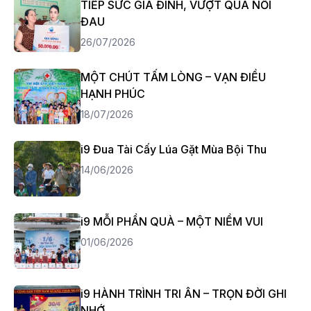
TIẾP SỨC GIA ĐÌNH, VƯỢT QUA NỖI
ĐAU
26/07/2026
MỘT CHÚT TẤM LÒNG – VẠN ĐIỀU
HẠNH PHÚC
18/07/2026
i9 Đua Tài Cấy Lúa Gặt Mùa Bội Thu
14/06/2026
i9 MỖI PHẦN QUÀ – MỘT NIỀM VUI
01/06/2026
i9 HÀNH TRÌNH TRI ÂN – TRỌN ĐỜI GHI
NHỚ