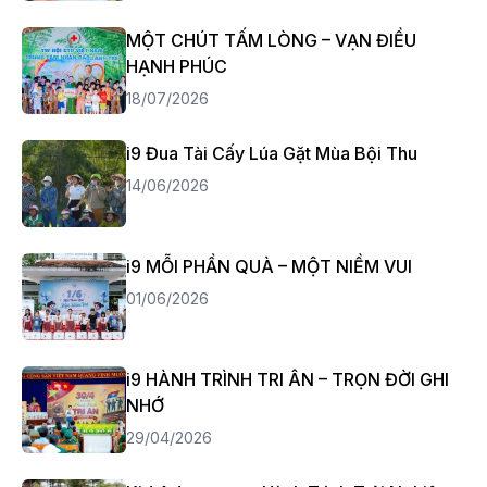
MỘT CHÚT TẤM LÒNG – VẠN ĐIỀU
HẠNH PHÚC
18/07/2026
i9 Đua Tài Cấy Lúa Gặt Mùa Bội Thu
14/06/2026
i9 MỖI PHẦN QUÀ – MỘT NIỀM VUI
01/06/2026
i9 HÀNH TRÌNH TRI ÂN – TRỌN ĐỜI GHI
NHỚ
29/04/2026