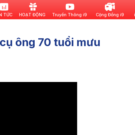
N TỨC
HOẠT ĐỘNG
Truyền Thông i9
Cộng Đồng i9
 cụ ông 70 tuổi mưu