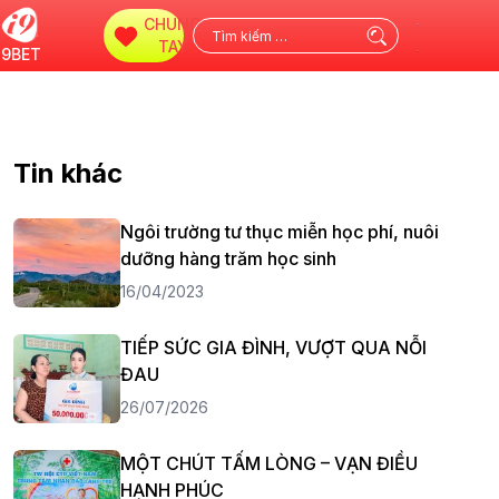
CHUNG
Tìm
TAY
i9BET
kiếm
cho:
Tin khác
Ngôi trường tư thục miễn học phí, nuôi
dưỡng hàng trăm học sinh
16/04/2023
TIẾP SỨC GIA ĐÌNH, VƯỢT QUA NỖI
ĐAU
26/07/2026
MỘT CHÚT TẤM LÒNG – VẠN ĐIỀU
HẠNH PHÚC