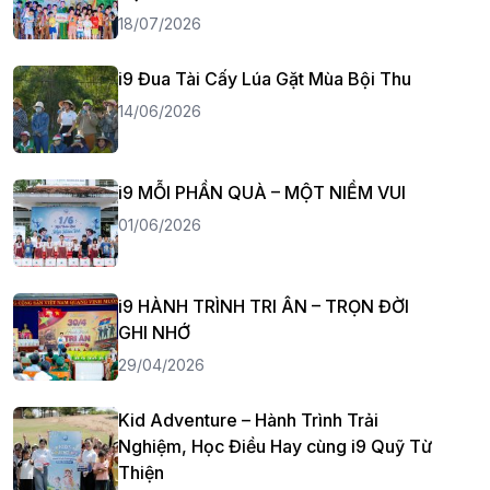
18/07/2026
i9 Đua Tài Cấy Lúa Gặt Mùa Bội Thu
14/06/2026
i9 MỖI PHẦN QUÀ – MỘT NIỀM VUI
01/06/2026
i9 HÀNH TRÌNH TRI ÂN – TRỌN ĐỜI
GHI NHỚ
29/04/2026
Kid Adventure – Hành Trình Trải
Nghiệm, Học Điều Hay cùng i9 Quỹ Từ
Thiện