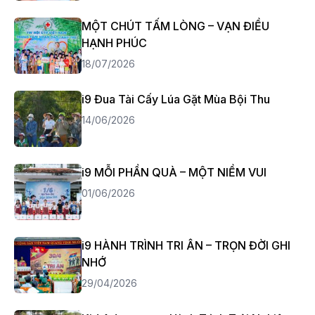
MỘT CHÚT TẤM LÒNG – VẠN ĐIỀU
HẠNH PHÚC
18/07/2026
i9 Đua Tài Cấy Lúa Gặt Mùa Bội Thu
14/06/2026
i9 MỖI PHẦN QUÀ – MỘT NIỀM VUI
01/06/2026
i9 HÀNH TRÌNH TRI ÂN – TRỌN ĐỜI GHI
NHỚ
29/04/2026