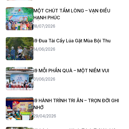
MỘT CHÚT TẤM LÒNG – VẠN ĐIỀU
HẠNH PHÚC
18/07/2026
i9 Đua Tài Cấy Lúa Gặt Mùa Bội Thu
14/06/2026
i9 MỖI PHẦN QUÀ – MỘT NIỀM VUI
01/06/2026
i9 HÀNH TRÌNH TRI ÂN – TRỌN ĐỜI GHI
NHỚ
29/04/2026