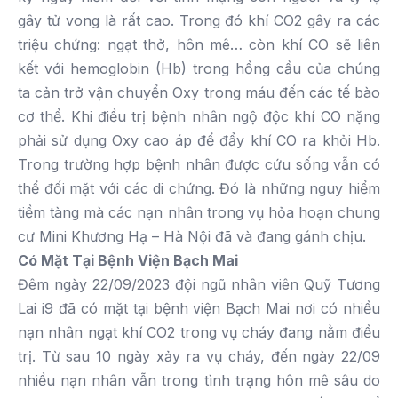
gây tử vong là rất cao. Trong đó khí CO2 gây ra các
triệu chứng: ngạt thở, hôn mê… còn khí CO sẽ liên
kết với hemoglobin (Hb) trong hồng cầu của chúng
ta cản trở vận chuyển Oxy trong máu đến các tế bào
cơ thể. Khi điều trị bệnh nhân ngộ độc khí CO nặng
phải sử dụng Oxy cao áp để đẩy khí CO ra khỏi Hb.
Trong trường hợp bệnh nhân được cứu sống vẫn có
thể đối mặt với các di chứng. Đó là những nguy hiểm
tiềm tàng mà các nạn nhân trong vụ hỏa hoạn chung
cư Mini Khương Hạ – Hà Nội đã và đang gánh chịu.
Có
M
ặt
T
ại
B
ệnh
V
iện Bạch Mai
Đêm ngày 22/09/2023 đội ngũ nhân viên Quỹ Tương
Lai i9 đã có mặt tại bệnh viện Bạch Mai nơi có nhiều
nạn nhân ngạt khí CO2 trong vụ cháy đang nằm điều
trị. Từ sau 10 ngày xảy ra vụ cháy, đến ngày 22/09
nhiều nạn nhân vẫn trong tình trạng hôn mê sâu do