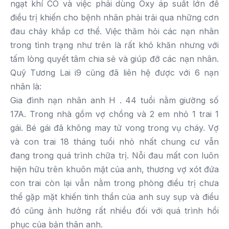
ngạt khí CO và việc phải dùng Oxy áp suất lớn để
điều trị khiến cho bệnh nhân phải trải qua những cơn
đau chảy khắp cơ thể. Việc thăm hỏi các nạn nhân
trong tình trạng như trên là rất khó khăn nhưng với
tấm lòng quyết tâm chia sẻ và giúp đỡ các nạn nhân.
Quỹ Tương Lai i9 cũng đã liên hệ được với 6 nạn
nhân là:
Gia đình nạn nhân anh H . 44 tuổi nằm giường số
17A. Trong nhà gồm vợ chồng và 2 em nhỏ 1 trai 1
gái. Bé gái đã không may tử vong trong vụ cháy. Vợ
và con trai 18 tháng tuổi nhỏ nhất chung cư vẫn
đang trong quá trình chữa trị. Nỗi đau mất con luôn
hiện hữu trên khuôn mặt của anh, thương vợ xót đứa
con trai còn lại vẫn nằm trong phòng điều trị chưa
thể gặp mặt khiến tinh thần của anh suy sụp và điều
đó cũng ảnh hưởng rất nhiều đối với quá trình hồi
phục của bản thân anh.