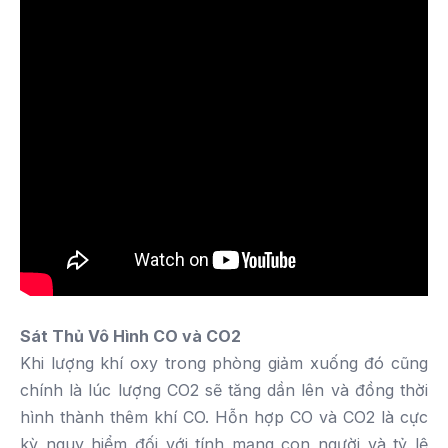
Sát
T
hủ
V
ô
H
ình
CO và CO2
Khi lượng khí oxy trong phòng giảm xuống đó cũng
chính là lúc lượng CO2 sẽ tăng dần lên và đồng thời
hình thành thêm khí CO. Hỗn hợp CO và CO2 là cực
kỳ nguy hiểm đối với tính mạng con người và tỷ lệ