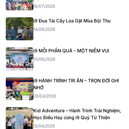
18/07/2026
i9 Đua Tài Cấy Lúa Gặt Mùa Bội Thu
14/06/2026
i9 MỖI PHẦN QUÀ – MỘT NIỀM VUI
01/06/2026
i9 HÀNH TRÌNH TRI ÂN – TRỌN ĐỜI GHI
NHỚ
29/04/2026
Kid Adventure – Hành Trình Trải Nghiệm,
Học Điều Hay cùng i9 Quỹ Từ Thiện
13/04/2026