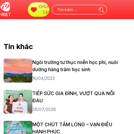
CHUNG
Tìm
TAY
i9BET
kiếm
cho:
Tin khác
Ngôi trường tư thục miễn học phí, nuôi
dưỡng hàng trăm học sinh
16/04/2023
TIẾP SỨC GIA ĐÌNH, VƯỢT QUA NỖI
ĐAU
26/07/2026
MỘT CHÚT TẤM LÒNG – VẠN ĐIỀU
HẠNH PHÚC