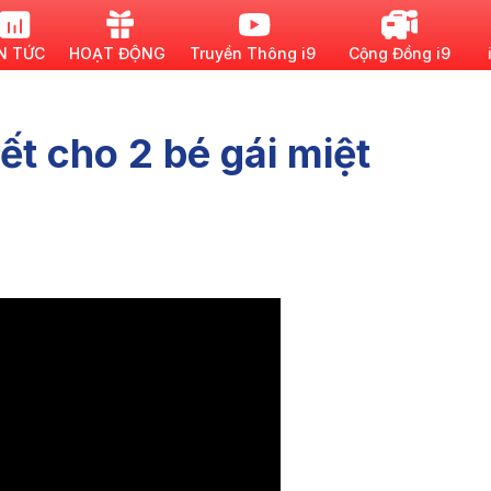
N TỨC
HOẠT ĐỘNG
Truyền Thông i9
Cộng Đồng i9
ết cho 2 bé gái miệt