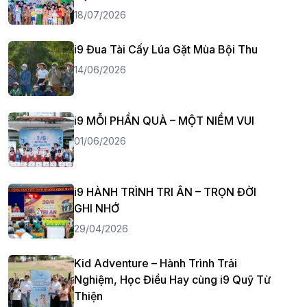
18/07/2026
i9 Đua Tài Cấy Lúa Gặt Mùa Bội Thu
14/06/2026
i9 MỖI PHẦN QUÀ – MỘT NIỀM VUI
01/06/2026
i9 HÀNH TRÌNH TRI ÂN – TRỌN ĐỜI
GHI NHỚ
29/04/2026
Kid Adventure – Hành Trình Trải
Nghiệm, Học Điều Hay cùng i9 Quỹ Từ
Thiện