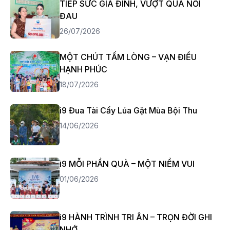
TIẾP SỨC GIA ĐÌNH, VƯỢT QUA NỖI
ĐAU
26/07/2026
MỘT CHÚT TẤM LÒNG – VẠN ĐIỀU
HẠNH PHÚC
18/07/2026
i9 Đua Tài Cấy Lúa Gặt Mùa Bội Thu
14/06/2026
i9 MỖI PHẦN QUÀ – MỘT NIỀM VUI
01/06/2026
i9 HÀNH TRÌNH TRI ÂN – TRỌN ĐỜI GHI
NHỚ