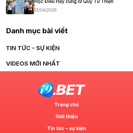
Học Điều Hay cùng i9 Quỹ Từ Thiện
13/04/2026
Danh mục bài viết
TIN TỨC - SỰ KIỆN
VIDEOS MỚI NHẤT
Trang chủ
Giới thiệu
Tin tức – sự kiện