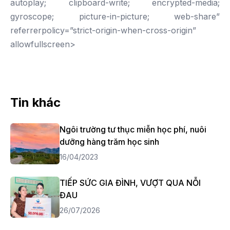
autoplay; clipboard-write; encrypted-media;
gyroscope; picture-in-picture; web-share”
referrerpolicy=”strict-origin-when-cross-origin”
allowfullscreen>
Tin khác
Ngôi trường tư thục miễn học phí, nuôi
dưỡng hàng trăm học sinh
16/04/2023
TIẾP SỨC GIA ĐÌNH, VƯỢT QUA NỖI
ĐAU
26/07/2026