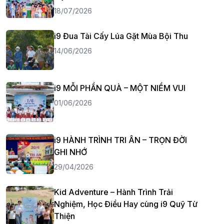
18/07/2026
i9 Đua Tài Cấy Lúa Gặt Mùa Bội Thu
14/06/2026
i9 MỖI PHẦN QUÀ – MỘT NIỀM VUI
01/06/2026
i9 HÀNH TRÌNH TRI ÂN – TRỌN ĐỜI
GHI NHỚ
29/04/2026
Kid Adventure – Hành Trình Trải
Nghiệm, Học Điều Hay cùng i9 Quỹ Từ
Thiện