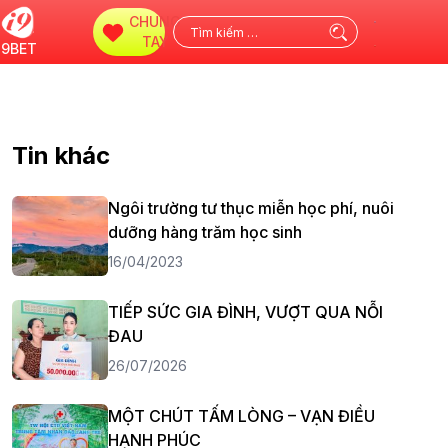
CHUNG
Tìm
TAY
i9BET
kiếm
cho:
Tin khác
Ngôi trường tư thục miễn học phí, nuôi
dưỡng hàng trăm học sinh
16/04/2023
TIẾP SỨC GIA ĐÌNH, VƯỢT QUA NỖI
ĐAU
26/07/2026
MỘT CHÚT TẤM LÒNG – VẠN ĐIỀU
HẠNH PHÚC