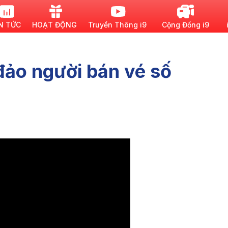
N TỨC
HOẠT ĐỘNG
Truyền Thông i9
Cộng Đồng i9
đảo người bán vé số