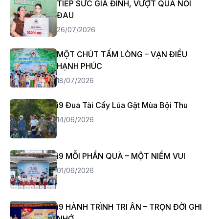
TIẾP SỨC GIA ĐÌNH, VƯỢT QUA NỖI
ĐAU
26/07/2026
MỘT CHÚT TẤM LÒNG – VẠN ĐIỀU
HẠNH PHÚC
18/07/2026
i9 Đua Tài Cấy Lúa Gặt Mùa Bội Thu
14/06/2026
i9 MỖI PHẦN QUÀ – MỘT NIỀM VUI
01/06/2026
i9 HÀNH TRÌNH TRI ÂN – TRỌN ĐỜI GHI
NHỚ