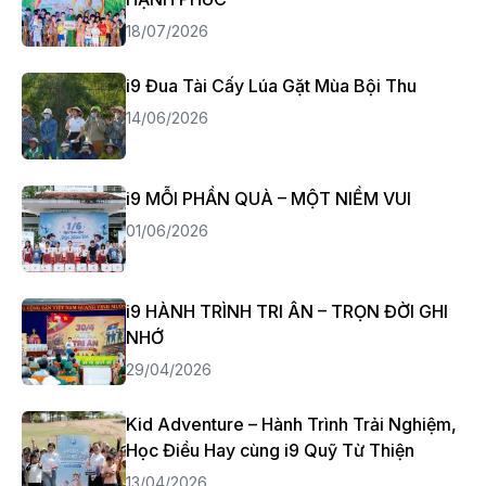
18/07/2026
i9 Đua Tài Cấy Lúa Gặt Mùa Bội Thu
14/06/2026
i9 MỖI PHẦN QUÀ – MỘT NIỀM VUI
01/06/2026
i9 HÀNH TRÌNH TRI ÂN – TRỌN ĐỜI GHI
NHỚ
29/04/2026
Kid Adventure – Hành Trình Trải Nghiệm,
Học Điều Hay cùng i9 Quỹ Từ Thiện
13/04/2026