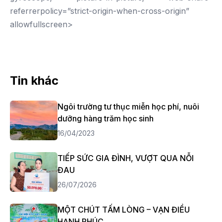
referrerpolicy=”strict-origin-when-cross-origin”
allowfullscreen>
Tin khác
Ngôi trường tư thục miễn học phí, nuôi
dưỡng hàng trăm học sinh
16/04/2023
TIẾP SỨC GIA ĐÌNH, VƯỢT QUA NỖI
ĐAU
26/07/2026
MỘT CHÚT TẤM LÒNG – VẠN ĐIỀU
HẠNH PHÚC