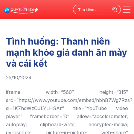
Tìm
kiếm
cho:
Tình huống: Thanh niên
mạnh khỏe giả danh ăn mày
và cái kết
25/10/2024
iframe width=”560″ height=”315″
src=”https://www.youtube.com/embed/hbhB7Wg7Rzs?
si=1K7hdWzOJLYLHSAr” title=”YouTube video
player” frameborder=”0″ allow=”accelerometer;
autoplay; clipboard-write; encrypted-media;
gyroscope; picture-in-picture; web-share”