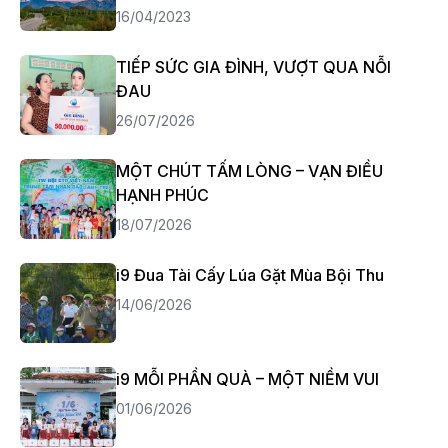
16/04/2023
TIẾP SỨC GIA ĐÌNH, VƯỢT QUA NỖI
ĐAU
26/07/2026
MỘT CHÚT TẤM LÒNG – VẠN ĐIỀU
HẠNH PHÚC
18/07/2026
i9 Đua Tài Cấy Lúa Gặt Mùa Bội Thu
14/06/2026
i9 MỖI PHẦN QUÀ – MỘT NIỀM VUI
01/06/2026