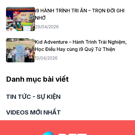
i9 HÀNH TRÌNH TRI ÂN – TRỌN ĐỜI GHI
NHỚ
29/04/2026
Kid Adventure – Hành Trình Trải Nghiệm,
Học Điều Hay cùng i9 Quỹ Từ Thiện
13/04/2026
Danh mục bài viết
TIN TỨC - SỰ KIỆN
VIDEOS MỚI NHẤT