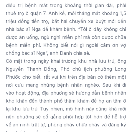
điều trị bệnh mắt trong khoảng thời gian dài, phải
thuê trọ ở quận 7. Anh kể, mỗi tháng mất khoảng 1,5
triệu đồng tiền trọ, bắt hai chuyến xe buýt mới đến
nhà bác sĩ Nga để khám bệnh. “Tôi ở đây không chỉ
được ăn uống, ngủ nghỉ miễn phí mà còn được chữa
bệnh miễn phí. Không biết nói gì ngoài cảm ơn vợ
chồng bác sĩ Nga”, anh Danh chia sẻ.
Có mặt trong ngày khai trương khu nhà lưu trú, ông
Nguyễn Thanh Đồng, Phó chủ tịch phường Long
Phước cho biết, rất vui khi trên địa bàn có thêm một
nơi cưu mang những bệnh nhân nghèo. Sau khi đi
vào hoạt động, địa phương sẽ hướng dẫn bệnh nhân
khó khăn đến thành phố thăm khám để họ an tâm ở
lại khu lưu trú. Tuy nhiên, mô hình này cũng khá mới
nên phường sẽ cố gắng phối hợp tốt hơn để hỗ trợ
về an ninh trật tự, phòng cháy chữa cháy và đăng ký