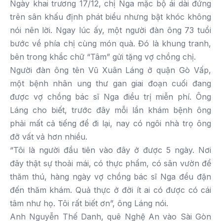
Ngày khai trương 17/12, chị Nga mặc bộ ái dài đứng
trên sân khấu định phát biểu nhưng bật khóc không
nói nên lời. Ngay lúc ấy, một người đàn ông 73 tuổi
bước về phía chị cùng món quà. Đó là khung tranh,
bên trong khắc chữ “Tâm” gửi tặng vợ chồng chị.
Người đàn ông tên Vũ Xuân Láng ở quận Gò Vấp,
một bệnh nhân ung thư gan giai đoạn cuối đang
được vợ chồng bác sĩ Nga điều trị miễn phí. Ông
Láng cho biết, trước đây mỗi lần khám bệnh ông
phải mất cả tiếng để đi lại, nay có ngôi nhà trọ ông
đỡ vất vả hơn nhiều.
“Tôi là người đầu tiên vào đây ở được 5 ngày. Nơi
đây thật sự thoải mái, có thực phẩm, có sân vườn để
thăm thú, hàng ngày vợ chồng bác sĩ Nga đều đặn
đến thăm khám. Quả thực ở đời ít ai có được có cái
tâm như họ. Tôi rất biết ơn”, ông Láng nói.
Anh Nguyễn Thế Danh, quê Nghệ An vào Sài Gòn