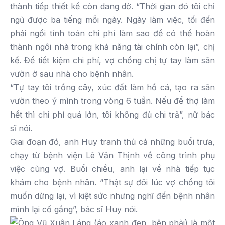
thành tiếp thiết kế còn dang dở. “Thời gian đó tôi chỉ
ngủ được ba tiếng mỗi ngày. Ngày làm việc, tối đến
phải ngồi tính toán chi phí làm sao để có thể hoàn
thành ngôi nhà trong khả năng tài chính còn lại”, chị
kể. Để tiết kiệm chi phí, vợ chồng chị tự tay làm sân
vườn ở sau nhà cho bệnh nhân.
“Tự tay tôi trồng cây, xúc đất làm hồ cá, tạo ra sân
vườn theo ý mình trong vòng 6 tuần. Nếu để thợ làm
hết thì chi phí quá lớn, tôi không đủ chi trả”, nữ bác
sĩ nói.
Giai đoạn đó, anh Huy tranh thủ cả những buổi trưa,
chạy từ bệnh viện Lê Văn Thịnh về công trình phụ
việc cùng vợ. Buổi chiều, anh lại về nhà tiếp tục
khám cho bệnh nhân. “Thật sự đôi lúc vợ chồng tôi
muốn dừng lại, vì kiệt sức nhưng nghĩ đến bệnh nhân
mình lại cố gắng”, bác sĩ Huy nói.