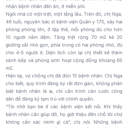
nhận bệnh nhân đến ăn, ở miễn phí.
Ngôi nhà có một trệt, một tầng lầu. Trên đó, chị Nga,
46 tuổi, nguyên bác sĩ bệnh viện Quân y 175, xây hai
phòng phòng lớn, ở tập thể, mỗi phòng đủ cho hơn
10 người nằm đệm. Tầng trệt rộng 70 m2 kê 20
giường sắt nhỏ gọn, phía trong có hai phòng nhỏ, đủ
cho 4-5 người ở. Diện tích còn lại chị thiết kế thêm
sảnh bếp và phòng sinh hoạt cộng đồng khoảng 65
m2.
Hiện tại, vợ chồng chị đã đón 15 bệnh nhân. Chị Nga
cho biết, quy trình đăng ký rất đơn giản, không phân
biệt bệnh nhân là ai, chỉ cần trình căn cước công
dân để đăng ký tạm trú với chính quyền.
“Tôi nhờ bạn bè ở các bệnh viện kết nối. Khi thấy
bệnh nhân cần giúp đỡ, họ giới thiệu đến chỗ tôi chứ
không cần xác minh gì cả”, chị nói. Những bệnh